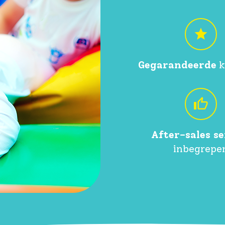
Gegarandeerde
k
After-sales se
inbegrepe