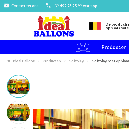
Contacteer ons
+32 492 78 25 92 wattapp
De productie
opblaasbare 
Producten
Ideal Ballons
Producten
Softplay
Softplay met opblaa