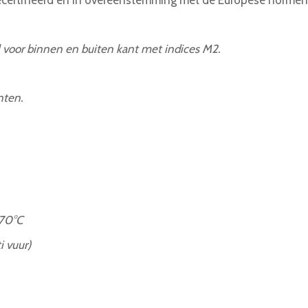
ecertifieerd en in overeenstemming met de Europese normen
l voor binnen en buiten kant met indices M2.
nten.
+70°C
i vuur)