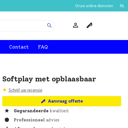
Onze online diensten
NL
s
Contact
FAQ
Softplay met opblaasbaar
Schrijf uw recensie
Aanvraag offerte
Gegarandeerde
kwaliteit
Professioneel
advies