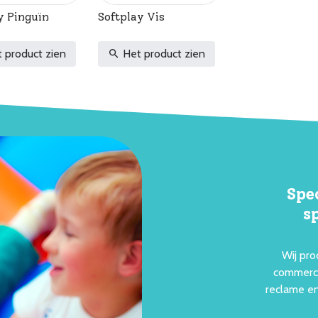
y Pinguïn
Softplay Vis
 product zien
Het product zien
Spe
s
Wij pro
commerci
reclame en