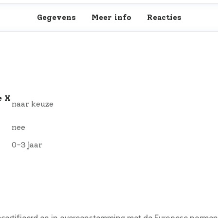
Gegevens
Meer info
Reacties
e X
naar keuze
nee
0-3 jaar