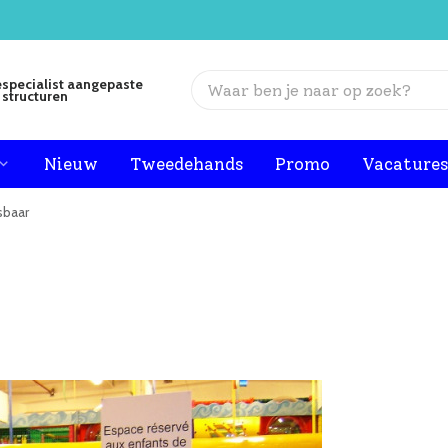
specialist aangepaste
structuren
Nieuw
Tweedehands
Promo
Vacature
sbaar