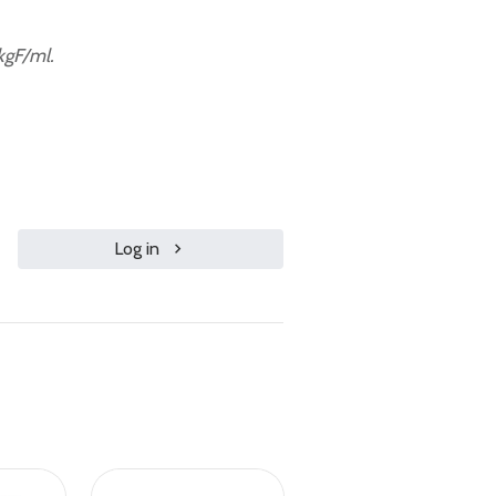
kgF/ml.
Log in